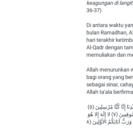
keagungan di langit
36-37)
Di antara waktu ya
bulan Ramadhan, Al
hari terakhir ketim
Al-Qadr dengan tamb
memuliakan dan men
Allah menurunkan w
bagi orang yang be
sebagai sinar, caha
Allah ta’ala berfirm
إِنَّا أَنْزَلْنَاهُ فِي لَيْلَةٍ مُبَارَكَةٍ إِنَّا كُنَّا مُنْذِرِينَ (٣) فِيهَا يُفْرَقُ كُلُّ أَمْرٍ حَكِيمٍ (٤) أَمْرًا مِنْ عِنْدِنَا إِنَّا كُنَّا مُرْسِلِينَ (٥) 
رَحْمَةً مِنْ رَبِّكَ إِنَّهُ هُوَ السَّمِيعُ الْعَلِيمُ (٦) رَبِّ السَّمَاوَاتِ وَالأرْضِ وَمَا بَيْنَهُمَا إِنْ كُنْتُمْ مُوقِنِينَ (٧) لا إِلَهَ إِلا هُوَ 
َرَبُّ آبَائِكُمُ الأوَّلِينَ (٨