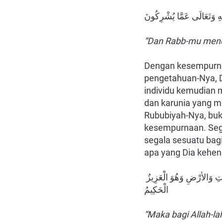
َّهِ وَتَعَالَى عَمَّا يُشْرِكُونَ
“Dan Rabb-mu menci
Dengan kesempurna
pengetahuan-Nya, D
individu kemudian 
dan karunia yang m
Rububiyah-Nya, buk
kesempurnaan. Sega
segala sesuatu bag
apa yang Dia kehen
فَلِلَّهِ الْحَمْدُ رَبِّ السَّمَاوَاتِ وَرَبِّ الأرْضِ رَبِّ الْعَالَمِينَ (٣٦) وَلَهُ الْكِبْرِيَاءُ فِي السَّمَاوَاتِ وَالأرْضِ وَهُوَ الْعَزِيزُ 
الْحَكِيمُ
“Maka bagi Allah-la