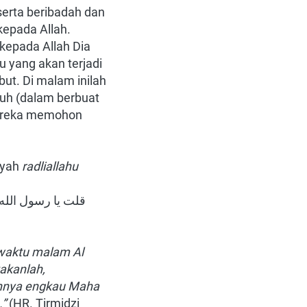
rta beribadah dan 
epada Allah. 
epada Allah Dia 
yang akan terjadi 
t. Di malam inilah 
h (dalam berbuat 
ereka memohon 
syah
radliallahu 
waktu malam Al 
akanlah, 
uhnya engkau Maha 
.”
(HR. Tirmidzi 