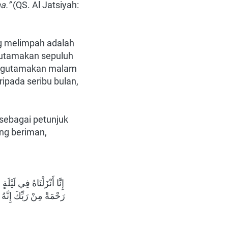
a.”
(QS. Al Jatsiyah: 
g melimpah adalah 
utamakan sepuluh 
mengutamakan malam 
pada seribu bulan, 
ebagai petunjuk 
g beriman, 