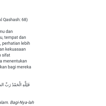
Al Qashash: 68)
mu dan 
u, tempat dan 
erhatian lebih 
kan kekuasaan 
sifat 
ia menentukan 
kan bagi mereka 
lam. Bagi-Nya-lah 