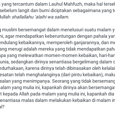
 yang tercantum dalam Lauhul Mahfuzh, maka hal tersebu
 sebelum langit dan bumi diciptakan sebagaimana yang te
ullah
shallallahu ‘alaihi wa sallam
.
 muslim bersemangat dalam menelusuri suatu malam ya
ini, agar mendapatkan keberuntungan dengan pahala yan
endulang kebaikannya, memperoleh ganjarannya, dan m
ang merugi adalah mereka yang tidak mendapatkan pah
iapa yang melewatkan momen-momen kebaikan, hari-hari
unia, sedangkan dirinya senantiasa bergelimang dalam 
edurhakaan, karena dirinya telah dibinasakan oleh kelalai
satan telah menghalanginya (dari pintu kebaikan), maka
salan yang menimpanya. Seorang yang tidak bersemang
lam yang mulia ini, kapankah dirinya akan bersemangat 
t kepada Allah pada malam yang mulia ini, kapankah dia
enantiasa malas dalam melakukan kebaikan di malam ini
al?