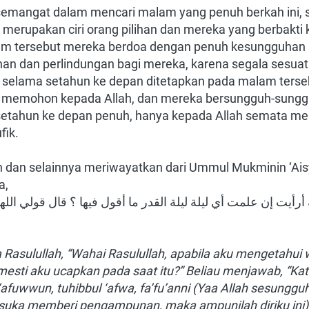
mangat dalam mencari malam yang penuh berkah ini, se
merupakan ciri orang pilihan dan mereka yang berbakti k
m tersebut mereka berdoa dengan penuh kesungguhan k
 dan perlindungan bagi mereka, karena segala sesuatu 
 selama setahun ke depan ditetapkan pada malam tersebu
 memohon kepada Allah, dan mereka bersungguh-sunggu
 setahun ke depan penuh, hanya kepada Allah semata m
fik.
ah dan selainnya meriwayatkan dari Ummul Mukminin ‘Ai
,  
Rasulullah, “Wahai Rasulullah, apabila aku mengetahui 
esti aku ucapkan pada saat itu?” Beliau menjawab, “Kat
afuwwun, tuhibbul ‘afwa, fa’fu’anni (Yaa Allah sesungg
uka memberi pengampunan, maka ampunilah diriku ini)