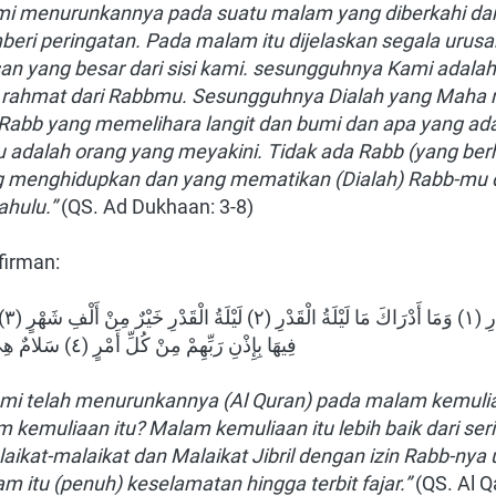
i menurunkannya pada suatu malam yang diberkahi da
eri peringatan. Pada malam itu dijelaskan segala urusa
san yang besar dari sisi kami. sesungguhnya Kami adala
ai rahmat dari Rabbmu. Sesungguhnya Dialah yang Maha 
abb yang memelihara langit dan bumi dan apa yang ada 
u adalah orang yang meyakini. Tidak ada Rabb (yang ber
ng menghidupkan dan yang mematikan (Dialah) Rabb-mu 
hulu.”
(QS. Ad Dukhaan: 3-8)
rfirman:
فِيهَا بِإِذْنِ رَبِّهِمْ مِنْ كُلِّ أَمْرٍ (٤) سَلامٌ هِيَ حَتَّى مَطْلَعِ الْفَجْرِ (٥
i telah menurunkannya (Al Quran) pada malam kemulia
emuliaan itu? Malam kemuliaan itu lebih baik dari seri
aikat-malaikat dan Malaikat Jibril dengan izin Rabb-nya
m itu (penuh) keselamatan hingga terbit fajar.”
(QS. Al Q