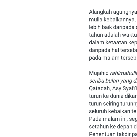
Alangkah agungnya 
mulia kebaikannya,
lebih baik daripada
tahun adalah waktu
dalam ketaatan kepa
daripada hal terse
pada malam terseb
Mujahid
rahimahull
seribu bulan yang di
Qatadah, Asy Syafi’
turun ke dunia dik
turun seiring turunn
seluruh kebaikan te
Pada malam ini, se
setahun ke depan d
Penentuan takdir p