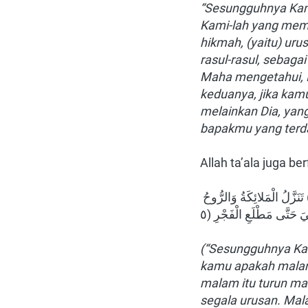
“Sesungguhnya Kam
Kami-lah yang memb
hikmah, (yaitu) uru
rasul-rasul, sebag
Maha mengetahui, R
keduanya, jika kam
melainkan Dia, ya
bapakmu yang terda
Allah ta’ala juga be
إِنَّا أَنْزَلْنَاهُ فِي لَيْلَةِ الْقَدْرِ (١) وَمَا أَدْرَاكَ مَا لَيْلَةُ الْقَدْرِ (٢) لَيْلَةُ الْقَدْرِ خَيْرٌ مِنْ أَلْفِ شَهْرٍ (٣) تَنَزَّلُ الْمَلائِكَةُ وَالرُّوحُ 
(“Sesungguhnya Kam
kamu apakah malam k
malam itu turun mal
segala urusan. Mala