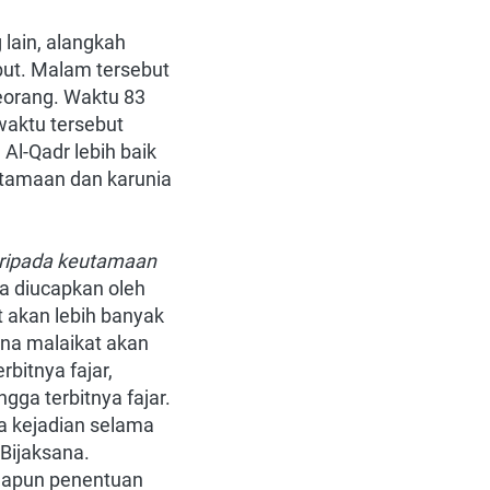
ain, alangkah 
ut. Malam tersebut 
eorang. Waktu 83 
aktu tersebut 
l-Qadr lebih baik 
tamaan dan karunia 
aripada keutamaan 
a diucapkan oleh 
 akan lebih banyak 
na malaikat akan 
bitnya fajar, 
ga terbitnya fajar. 
a kejadian selama 
ijaksana. 
dapun penentuan 