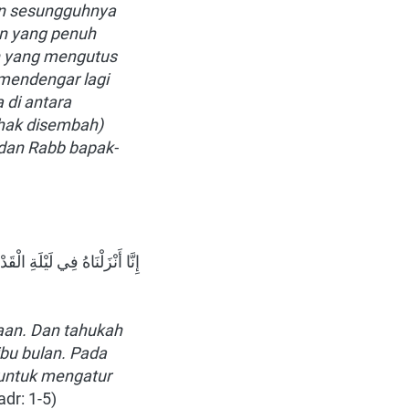
n sesungguhnya 
n yang penuh 
h yang mengutus 
mendengar lagi 
di antara 
hak disembah) 
dan Rabb bapak-
an. Dan tahukah 
bu bulan. Pada 
 untuk mengatur 
adr: 1-5)