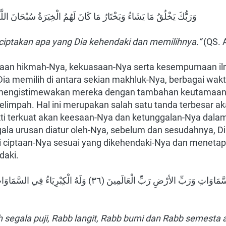
وَرَبُّكَ يَخْلُقُ مَا يَشَاءُ وَيَخْتَارُ مَا كَانَ لَهُمُ الْخِيَرَةُ سُبْحَانَ الل
ptakan apa yang Dia kehendaki dan memilihnya.”
(QS. 
an hikmah-Nya, kekuasaan-Nya serta kesempurnaan il
ia memilih di antara sekian makhluk-Nya, berbagai wakt
mengistimewakan mereka dengan tambahan keutamaan, p
elimpah. Hal ini merupakan salah satu tanda terbesar a
ti terkuat akan keesaan-Nya dan ketunggalan-Nya dalam 
la urusan diatur oleh-Nya, sebelum dan sesudahnya, D
i ciptaan-Nya sesuai yang dikehendaki-Nya dan menetap
daki.
h segala puji, Rabb langit, Rabb bumi dan Rabb semesta a