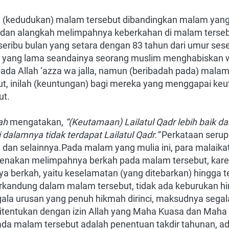
(kedudukan) malam tersebut dibandingkan malam yang l
 dan alangkah melimpahnya keberkahan di malam terseb
 seribu bulan yang setara dengan 83 tahun dari umur ses
 yang lama seandainya seorang muslim menghabiskan w
da Allah ‘azza wa jalla, namun (beribadah pada) malam A
but, inilah (keuntungan) bagi mereka yang menggapai keu
ut.
ah
mengatakan,
“(Keutamaan) Lailatul Qadr lebih baik d
 dalamnya tidak terdapat Lailatul Qadr.”
Perkataan serup
i dan selainnya.Pada malam yang mulia ini, para malaikat
arenakan melimpahnya berkah pada malam tersebut, kare
ya berkah, yaitu keselamatan (yang ditebarkan) hingga ter
rkandung dalam malam tersebut, tidak ada keburukan hing
gala urusan yang penuh hikmah dirinci, maksudnya segal
itentukan dengan izin Allah yang Maha Kuasa dan Maha B
ada malam tersebut adalah penentuan takdir tahunan, a