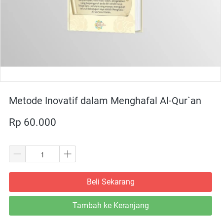
Metode Inovatif dalam Menghafal Al-Qur`an
Rp 60.000
Beli Sekarang
`
Tambah ke Keranjang
`