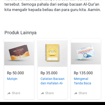
tersebut. Semoga pahala dari setiap bacaan Al-Qur’an 
kita mengalir kepada beliau dan para guru kita. Aamiin.  
Produk Lainnya
Rp 50.000
Rp 35.000
Rp 135.000
Mutqin
Catatan Bacaan
Mengenal
dan Hafalan Al-
Tanda Baca
Qur`an
Mushaf Standar
Madinah
Share
Share
Share