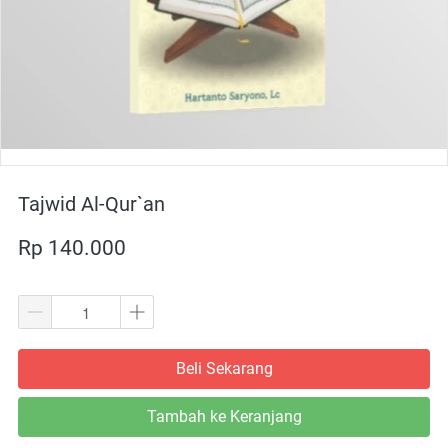
Tajwid Al-Qur`an
Rp 140.000
Beli Sekarang
`
Tambah ke Keranjang
`