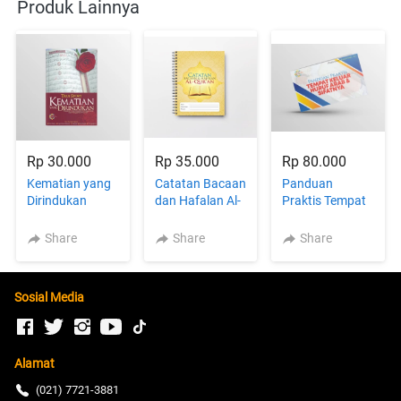
Produk Lainnya
Rp 30.000
Rp 35.000
Rp 80.000
Kematian yang
Catatan Bacaan
Panduan
Dirindukan
dan Hafalan Al-
Praktis Tempat
(Perjalanan
Qur`an
Keluar Huruf
hidup Ustadzah
Arab & Sifatnya
Share
Share
Share
Eji hingga wafat
saat
mengajarkan Al-
Sosial Media
Qur`an)
Alamat
(021) 7721-3881