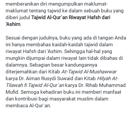
memberanikan diri mengumpulkan maklumat-
maklumat tentang tajwid ke dalam sebuah buku yang 
diberi judul 
Tajwid
Al-Qur`an
Riwayat
Hafsh
dari 
‘Ashim
.
Sesuai dengan judulnya, buku yang ada di tangan Anda 
ini hanya membahas kaidah-kaidah tajwid dalam 
riwayat Hafsh dari ‘Ashim. Sehingga hal-hal yang 
mungkin dijumpai dalam riwayat lain tidak dibahas di 
dalamnya. Sebagian besar kandungannya 
diterjemahkan dari Kitab 
At-Tajwid
Al-Mushawwar
karya Dr. Aiman Rusydi Suwaid dan Kitab 
Hilyah
At-
Tilawah
fi
Tajwid
Al-Qur`an
 karya Dr. Rihab Muhammad 
Mufid. Semoga kehadiran buku ini memberi manfaat 
dan kontribusi bagi masyarakat muslim dalam 
membaca Al-Qur`an.  